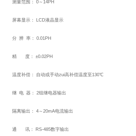
测量范围： 0～14PH
屏幕显示： LCD液晶显示
分 辨 率： 0.01PH
精 度： ±0.02PH
温度补偿： 自动或手动zui高补偿温度至130℃
继 电 器： 2组继电器输出
隔离输出： 4～20mA电流输出
通 讯： RS-485数字输出