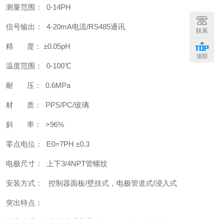
测量范围： 0-14PH
信号输出： 4-20mA电流/RS485通讯
联系
精 度： ±0.05pH
顶部
温度范围： 0-100℃
耐 压： 0.6MPa
材 质： PPS/PC/玻璃
斜 率： >96%
零点电位： E0=7PH ±0.3
电极尺寸： 上下3/4NPT管螺纹
安装方式： 控制器面板/壁挂式，电极管道式/浸入式
突出特点：