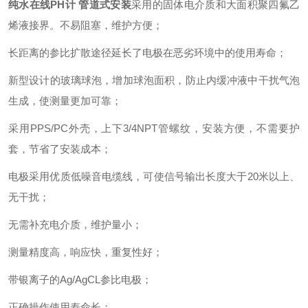
纯水在线PH计 管道式安装
采用的固体电介质和大面积聚四氟乙
烯液接界。不易阻塞，维护方便；
长距离的参比扩散途径延长了电极在恶劣环境中的使用寿命；
新型设计的玻璃球泡，增加球泡面积，防止内缓冲液中干扰气泡
生成，使测量更加可靠；
采用PPS/PC外壳，上下3/4NPT管螺纹，安装方便，不需要护
套，节省了安装成本；
电极采用优质低噪音电缆线，可使信号输出长度大于20米以上、
无干扰；
无需补充电介质，维护量小；
测量精度高，响应快，重复性好；
带银离子的Ag/AgCL参比电极；
正确操作使用寿命长；