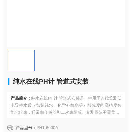
纯水在线PH计 管道式安装
产品简介：
纯水在线PH计 管道式安装是一种用于连续监测低
电导率水质（如超纯水、化学补给水等）酸碱度的高精度智
能化仪表，通常由传感器和二次表组成。其测量范围覆盖0-1
4pH，支持4-20mA电流输出，并采用温度补偿技术（如25℃
基准折算功能）以提升测量准确性。适用于电力、制药、化
产品型号：
PHT-6000A