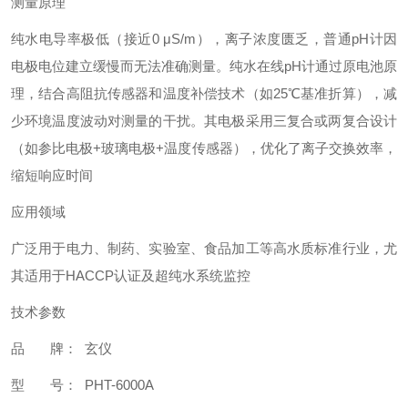
测量原理
纯水电导率极低（接近0 μS/m），离子浓度匮乏，普通pH计因
电极电位建立缓慢而无法准确测量。纯水在线pH计通过原电池原
理，结合高阻抗传感器和温度补偿技术（如25℃基准折算），减
少环境温度波动对测量的干扰。其电极采用三复合或两复合设计
（如参比电极+玻璃电极+温度传感器），优化了离子交换效率，
缩短响应时间
应用领域
广泛用于电力、制药、实验室、食品加工等高水质标准行业，尤
其适用于HACCP认证及超纯水系统监控
技术参数
品 牌： 玄仪
型 号： PHT-6000A