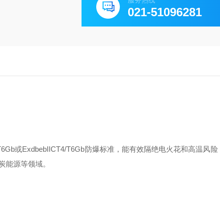
服务热线
021-51096281
BT4/T6Gb或ExdbebIICT4/T6Gb防爆标准，能有效隔绝电火花和高温
炭能源等领域。