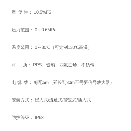
重 复 性： ±0.5%FS
压力范围： 0～0.6MPa
温度范围： 0～80℃（可定制130℃高温）
材 质： PPS、玻璃、四氟乙烯、不锈钢
电 缆 线： 标配5m（延长到30m不需要信号放大器）
安装方式： 浸入式/流通式/管道式/插入式
防护等级： IP68