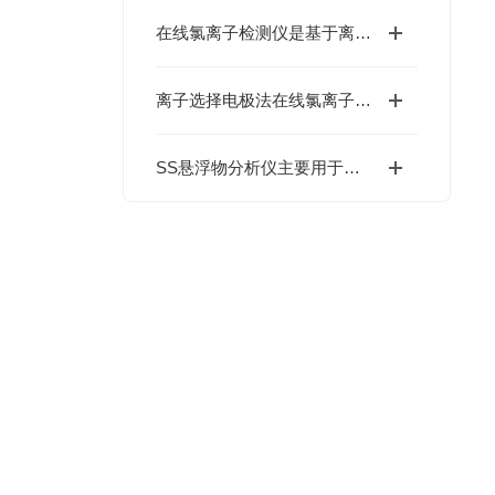
在线氯离子检测仪是基于离子选择电极法(ISE)原理
离子选择电极法在线氯离子测量仪的应用场景
SS悬浮物分析仪主要用于实时监测水体中悬浮固体颗粒的浓度