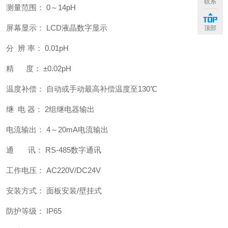
联系
测量范围： 0～14pH
屏幕显示： LCD液晶数字显示
顶部
分 辨 率： 0.01pH
精 度： ±0.02pH
温度补偿： 自动或手动最高补偿温度至130℃
继 电 器： 2组继电器输出
电流输出： 4～20mA电流输出
通 讯： RS-485数字通讯
工作电压： AC220V/DC24V
安装方式： 面板安装/壁挂式
防护等级： IP65