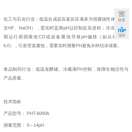
化工与石化行业：低温合成反应釜反应液多为强腐蚀性体系（如
联系
含HF、NaOH），需实时监测pH以控制反应进程；冷冻盐水长
顶部
期运行易因吸收CO或设备腐蚀导致pH偏移（如从8.5降至
6.0），引发管道腐蚀，需要实时测量PH避免水样结冰堵塞。
食品制药行业：低温发酵罐、冷藏液PH控制，保障生物活性与
产品质量。
技术指标
产品型号： PHT-6000A
测量范围： 0～14pH