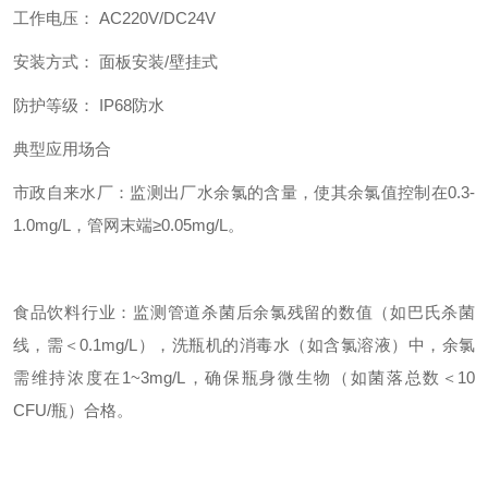
工作电压： AC220V/DC24V
安装方式： 面板安装/壁挂式
防护等级： IP68防水
典型应用场合
市政自来水厂：监测出厂水余氯的含量，使其余氯值控制在0.3-
1.0mg/L，管网末端≥0.05mg/L。
食品饮料行业：监测管道杀菌后余氯残留的数值（如巴氏杀菌
线，需＜0.1mg/L），洗瓶机的消毒水（如含氯溶液）中，余氯
需维持浓度在1~3mg/L，确保瓶身微生物（如菌落总数＜10
CFU/瓶）合格。