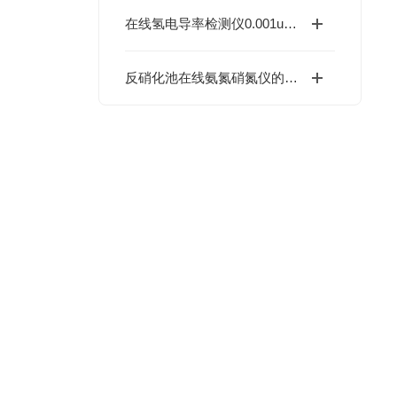
在线氢电导率检测仪0.001us/cm的技术特点及使用场景介绍
反硝化池在线氨氮硝氮仪的使用注意事项