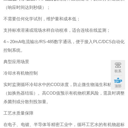
（响应时间达到秒级）；
不需要任何化学试剂，维护量和成本低；
支持标准溶液或现场水样自动校准，适合连续在线监测；
4～20mA电流输出/RS-485数字通讯，便于接入PLC/DCS自动化
控制系统。
典型应用场景
联系
冷却水有机物控制
实时监测循环冷却水中的COD浓度，防止微生物滋生和粘垢形成
顶部
（如换热器结垢）。高COD值预示有机物积累风险，需及时调整
杀菌剂或分散剂投加量。
工艺水质量保障
在电子、电镀、半导体等精密工业中，循环工艺水的有机物超标