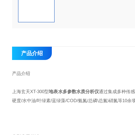
产品介绍
产品介绍
上海玄天XT-300型
地表水多参数水质分析仪
通过集成多种传感器
硬度/水中油/叶绿素/蓝绿藻/COD/氨氮/总磷\总氮\硝氮等1