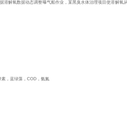
溶解氧数据动态调整曝气船作业，某黑臭水体治理项目使溶解氧从0.
绿素，蓝绿藻，COD，氨氮