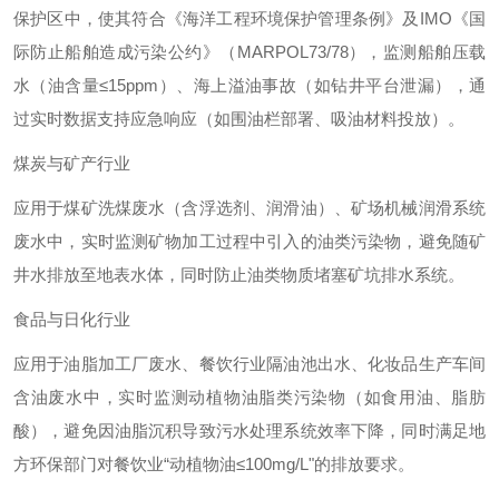
保护区中，使其符合《海洋工程环境保护管理条例》及IMO《国
际防止船舶造成污染公约》（MARPOL73/78），监测船舶压载
水（油含量≤15ppm）、海上溢油事故（如钻井平台泄漏），通
过实时数据支持应急响应（如围油栏部署、吸油材料投放）。
煤炭与矿产行业
应用于煤矿洗煤废水（含浮选剂、润滑油）、矿场机械润滑系统
废水中，实时监测矿物加工过程中引入的油类污染物，避免随矿
井水排放至地表水体，同时防止油类物质堵塞矿坑排水系统。
食品与日化行业
应用于油脂加工厂废水、餐饮行业隔油池出水、化妆品生产车间
含油废水中，实时监测动植物油脂类污染物（如食用油、脂肪
酸），避免因油脂沉积导致污水处理系统效率下降，同时满足地
方环保部门对餐饮业“动植物油≤100mg/L"的排放要求。