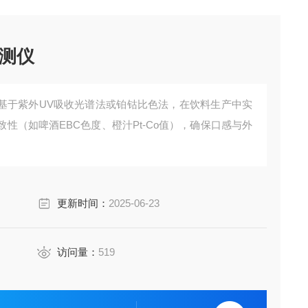
测仪
​紫外UV吸收光谱法​​或​​铂钴比色法，​​在饮料生产​​中实
性（如啤酒EBC色度、橙汁Pt-Co值），确保口感与外
更新时间：
2025-06-23
访问量：
519