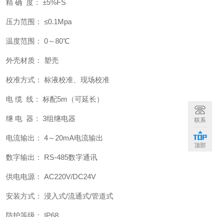
精 确 度： ±5%FS
压力范围： ≤0.1Mpa
温度范围： 0～80℃
外壳材质： 塑壳
校准方式： 标液校准、现场校准
电 缆 线： 标配5m（可延长）
继 电 器： 3组继电器
联系
电流输出： 4～20mA电流输出
顶部
数字输出： RS-485数字通讯
供电电源： AC220V/DC24V
安装方式： 浸入式/流通式/管道式
防护等级： IP68