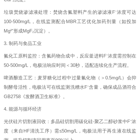
垃圾焚烧渗滤液处理：焚烧含氟塑料产生的渗滤液F⁻浓度可达
100-500mg/L，在线监测配合MBR工艺优化加药剂量（如投加
Mg²⁺形成MgF₂沉淀）。
3. 制药与食品工业
氟化工原料监控：含氟药物合成中，反应釜进料F⁻浓度需控制在
50-500mg/L，电极法响应时间＜30秒，适配连续化生产流程。
啤酒酿造工艺：麦芽糖化过程中过量氟化物（＞0.5mg/L）会抑
制酵母活性，电极法可在线监测洗糟水F⁻含量，确保成品酒符合
GB2758《发酵酒卫生标准》。
4. 能源与循环经济
光伏硅片切割液回收：多晶硅切割用碳化硅-聚乙二醇砂浆中F⁻浓
度（来自HF清洗工序）需≤50mg/L，电极法用于再生液在线监