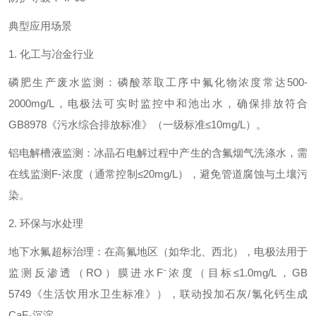
典型应用场景
1. 化工与冶金行业
磷肥生产废水监测：磷酸萃取工序中氟化物浓度常达500-
2000mg/L，电极法可实时监控中和池出水，确保排放符合
GB8978《污水综合排放标准》（一级标准≤10mg/L）。
铝电解槽液监测：冰晶石电解过程中产生的含氟烟气洗涤水，需
在线监测F-浓度（通常控制≤20mg/L），避免管道腐蚀与土壤污
染。
2. 环保与水处理
地下水氟超标治理：在高氟地区（如华北、西北），电极法用于
监测反渗透（RO）膜进水F⁻浓度（目标≤1.0mg/L，GB
5749《生活饮用水卫生标准》），联动投加石灰/氯化钙生成
CaF₂沉淀。