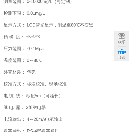
测量范围： 0-10000mg/L（可定制）
检测下限： 0.01mg/L
显示方式： LCD背光显示，耐温至80℃不变黑
精 确 度： ±5%FS
联系
压力范围： ≤0.1Mpa
顶部
温度范围： 0～80℃
外壳材质： 塑壳
校准方式： 标液校准、现场校准
电 缆 线： 标配5m（可延长）
继 电 器： 3组继电器
电流输出： 4～20mA电流输出
数字输出： RS-485数字通讯