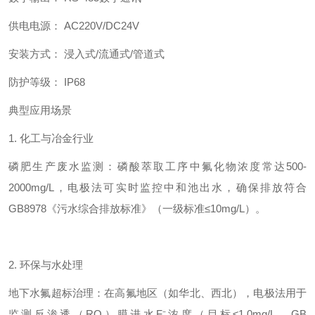
供电电源： AC220V/DC24V
安装方式： 浸入式/流通式/管道式
防护等级： IP68
典型应用场景
1. 化工与冶金行业
磷肥生产废水监测：磷酸萃取工序中氟化物浓度常达500-
2000mg/L，电极法可实时监控中和池出水，确保排放符合
GB8978《污水综合排放标准》（一级标准≤10mg/L）。
2. 环保与水处理
地下水氟超标治理：在高氟地区（如华北、西北），电极法用于
监测反渗透（RO）膜进水F⁻浓度（目标≤1.0mg/L，GB