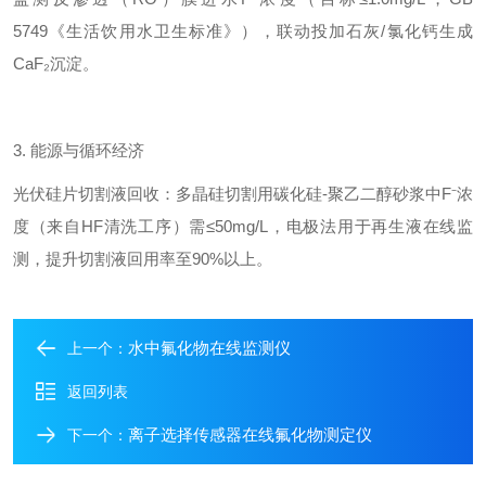
5749《生活饮用水卫生标准》），联动投加石灰/氯化钙生成
CaF₂沉淀。
3. 能源与循环经济
光伏硅片切割液回收：多晶硅切割用碳化硅-聚乙二醇砂浆中F⁻浓
度（来自HF清洗工序）需≤50mg/L，电极法用于再生液在线监
测，提升切割液回用率至90%以上。
水中氟化物在线监测仪
上一个：
返回列表
离子选择传感器在线氟化物测定仪
下一个：