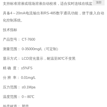
顶部
支持标准溶液或现场溶液自动校准，适合实时连续在线监测；
具备4～20mA电流输出和RS-485数字通讯功能，便于接入自动
化控制系统。
技术指标
产品型号： CT-7600
测量范围： 0-35000mg/L（可定制）
显示方式： LCD背光显示，耐温至80℃不变黑
精 确 度： ±5%FS
分 辨 率： 0.01mg/L
压力范围： ≤0.1Mpa
温度范围： 0～80℃
外壳材质： 塑壳