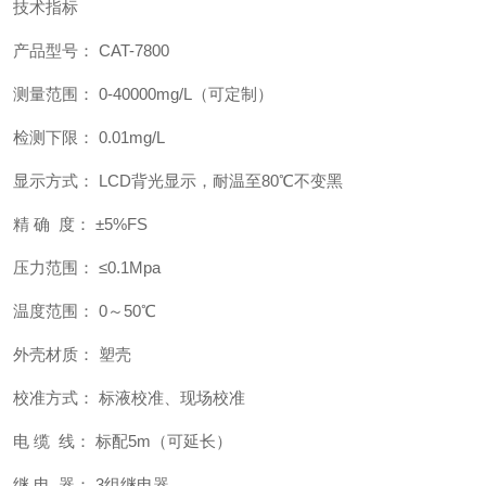
技术指标
产品型号： CAT-7800
测量范围： 0-40000mg/L（可定制）
检测下限： 0.01mg/L
显示方式： LCD背光显示，耐温至80℃不变黑
精 确 度： ±5%FS
压力范围： ≤0.1Mpa
温度范围： 0～50℃
外壳材质： 塑壳
校准方式： 标液校准、现场校准
电 缆 线： 标配5m（可延长）
继 电 器： 3组继电器