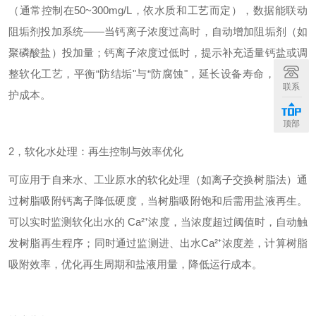
（通常控制在50~300mg/L，依水质和工艺而定），数据能联动
阻垢剂投加系统——当钙离子浓度过高时，自动增加阻垢剂（如
聚磷酸盐）投加量；钙离子浓度过低时，提示补充适量钙盐或调
整软化工艺，平衡“防结垢"与“防腐蚀"，延长设备寿命，降低维
联系
护成本。
顶部
2，软化水处理：再生控制与效率优化
可应用于自来水、工业原水的软化处理（如离子交换树脂法）通
过树脂吸附钙离子降低硬度，当树脂吸附饱和后需用盐液再生。
可以实时监测软化出水的 Ca²⁺浓度，当浓度超过阈值时，自动触
发树脂再生程序；同时通过监测进、出水Ca²⁺浓度差，计算树脂
吸附效率，优化再生周期和盐液用量，降低运行成本。