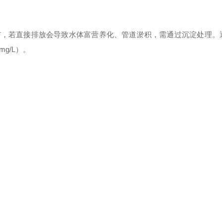
²⁺，若直接排放会导致水体富营养化、管道淤积，需通过沉淀处理。
g/L）。