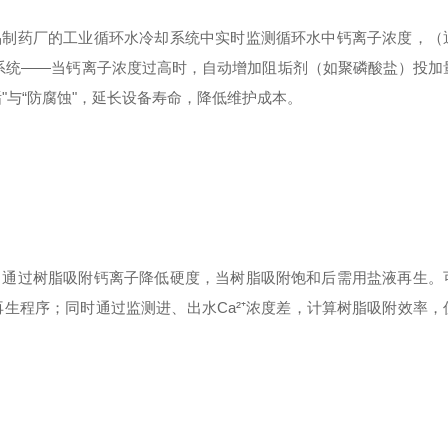
品制药厂的工业循环水冷却系统中实时监测循环水中钙离子浓度，（
投加系统——当钙离子浓度过高时，自动增加阻垢剂（如聚磷酸盐）投
"与“防腐蚀"，延长设备寿命，降低维护成本。
）通过树脂吸附钙离子降低硬度，当树脂吸附饱和后需用盐液再生。
再生程序；同时通过监测进、出水Ca²⁺浓度差，计算树脂吸附效率