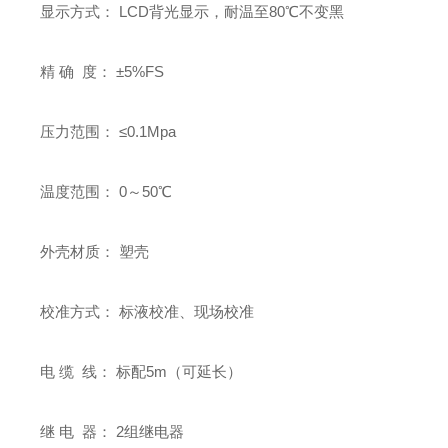
显示方式： LCD背光显示，耐温至80℃不变黑
精 确 度： ±5%FS
压力范围： ≤0.1Mpa
温度范围： 0～50℃
外壳材质： 塑壳
校准方式： 标液校准、现场校准
电 缆 线： 标配5m（可延长）
继 电 器： 2组继电器