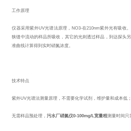
工作原理
仪器采用紫外UV光谱法原理，NO3-在210nm紫外光有
狭缝中流动的样品所吸收，其它的光则透过样品，到达探头另
准曲线计算得到实时硝氮浓度。
技术特点
紫外UV光谱法测量原理，不需要化学试剂，维护量和成本低
无需样品预处理，
污水厂硝氮仪0-100mg/L宽量程
测量时间只