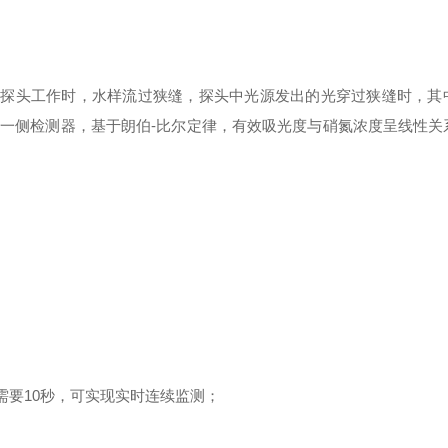
吸收。探头工作时，水样流过狭缝，探头中光源发出的光穿过狭缝时，其
一侧检测器，基于朗伯-比尔定律，有效吸光度与硝氮浓度呈线性关
；
需要10秒，可实现实时连续监测；