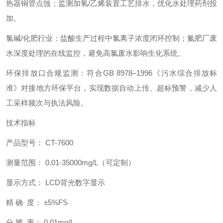
热器铜管点蚀；监测加氢/乙烯装置工艺排水，优化水处理药剂投
加。
氯碱/化肥行业：盐酸生产过程中氯离子浓度闭环控制；氮肥厂废
水深度处理的在线监控，避免高氯废水影响生化系统。
环保排放口合规监测：符合GB 8978–1996《污水综合排放标
准》对接地方环保平台，实现数据自动上传、超标预警，减少人
工采样频次与执法风险。
技术指标
产品型号： CT-7600
测量范围： 0.01-35000mg/L（可定制）
显示方式： LCD背光数字显示
精 确 度： ±5%FS
分 辨 率： 0.01mg/L