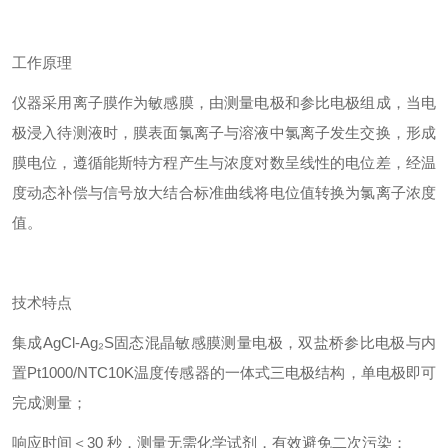
工作原理
仪器采用离子膜作为敏感膜，由测量电极和参比电极组成，当电
极浸入待测液时，膜表面氯离子与溶液中氯离子发生交换，形成
膜电位，遵循能斯特方程产生与浓度对数呈线性的电位差，经温
度动态补偿与信号放大结合标准曲线将电位值转换为氯离子浓度
值。
技术特点
集成AgCl-Ag₂S固态混晶敏感膜测量电极，双盐桥参比电极与内
置Pt1000/NTC10K温度传感器的一体式三电极结构，单电极即可
完成测量；
响应时间＜30 秒，测量无需化学试剂，有效避免二次污染；