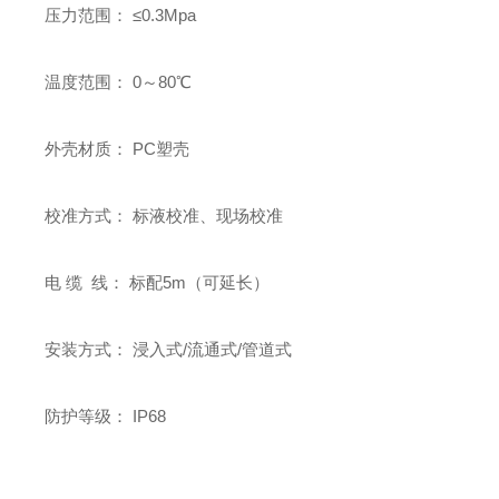
压力范围： ≤0.3Mpa
温度范围： 0～80℃
外壳材质： PC塑壳
校准方式： 标液校准、现场校准
电 缆 线： 标配5m（可延长）
安装方式： 浸入式/流通式/管道式
防护等级： IP68