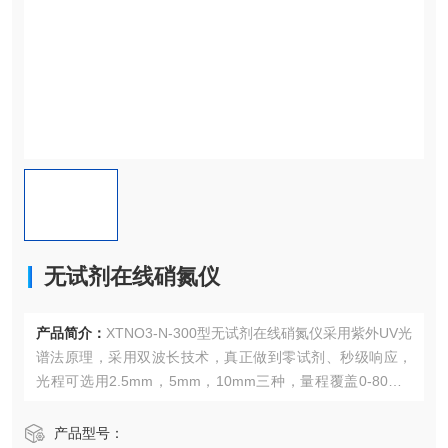
无试剂在线硝氮仪
产品简介：
XTNO3-N-300型无试剂在线硝氮仪采用紫外UV光
谱法原理，采用双波长技术，真正做到零试剂、秒级响应，
光程可选用2.5mm，5mm，10mm三种，量程覆盖0-80mg/
L，具有刮片自动清洗基本免维护，具备标准液校准和现场水
样校准功能。
产品型号：