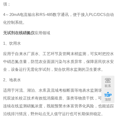
强；
4～20mA电流输出和RS-485数字通讯，便于接入PLC/DCS自动
化控制系统。
无试剂在线硝氮仪
应用领域
1、饮用水
应用于自来水厂原水、工艺环节及管网末梢监测，可实时把控水
中硝态氮含量，防范农业面源污染与水质异常，保障居民饮水安
全，设备运行无需化学试剂，契合饮用水监测的卫生要求。
2、地表水
联系
适用于河流、湖泊、水库及流域考核断面等地表水监测场景，依
托双波长校正技术有效抵消腐殖质、藻类等物质干扰，可24小时
顶部
连续在线监测硝氮浓度，既能预警水体富营养化风险，也能追踪
沿线排污情况，野外站点无人值守运行也可长期保持稳定。