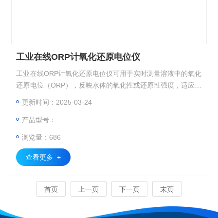
工业在线ORP计氧化还原电位仪
工业在线ORP计氧化还原电位仪可用于实时测量溶液中的氧化
还原电位（ORP），反映水体的氧化性或还原性强度，适应工
业恶劣环境，支持4-20mA、RS485等多信号输出，​在水处理
更新时间：2025-03-24
行业中监测污水氧化还原状态，优化化学药剂投加，在线化工
产品型号：
制药行业中控制反应条件，确保合成效率与产物稳定性。
浏览量：686
查看更多 +
首页
上一页
下一页
末页