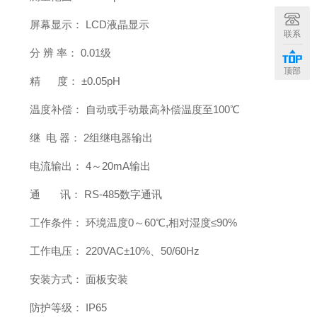
屏幕显示： LCD液晶显示
联系
分 辨 率： 0.01级
顶部
精 度： ±0.05pH
温度补偿： 自动或手动最高补偿温度至100℃
继 电 器： 2组继电器输出
电流输出： 4～20mA输出
通 讯： RS-485数字通讯
工作条件： 环境温度0～60℃,相对湿度≤90%
工作电压： 220VAC±10%、50/60Hz
安装方式： 面板安装
防护等级： IP65