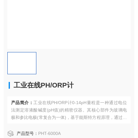
工业在线PH/ORP计
产品简介：
工业在线PH/ORP计0-14pH量程是一种通过电位
法测定溶液酸碱度(pH值)的精密仪器。其核心部件为玻璃电
极和参比电极(常复合为一体)，基于能斯特方程原理，通过测
量溶液氢离子浓度引起的电位差转换为pH值。该仪器广泛应
用于环保、食品、制药、科研等领域，测量时需用标准缓冲
产品型号：
PHT-6000A