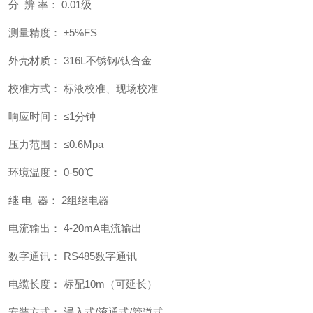
分 辨 率： 0.01级
测量精度： ±5%FS
外壳材质： 316L不锈钢/钛合金
校准方式： 标液校准、现场校准
响应时间： ≤1分钟
压力范围： ≤0.6Mpa
环境温度： 0-50℃
继 电 器： 2组继电器
电流输出： 4-20mA电流输出
数字通讯： RS485数字通讯
电缆长度： 标配10m（可延长）
安装方式： 浸入式/流通式/管道式