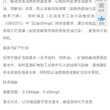
口、输油管道油类的泄漏监测，它能实时监测含油废水（如乳化
油、溶解油）浓度，防止设备结垢堵塞（如换热器油污染导致热
联系
效率下降），同时满足《石油化学工业污染物排放标准》
（GB31571）中 “总油≤50mg/L" 的排放要求，通过在线监测及时
顶部
发现工艺泄漏（如管道破裂导致的突发性油污染），避免非计划
停机。
煤炭与矿产行业
应用于煤矿洗煤废水（含浮选剂、润滑油）、矿场机械润滑系统
废水中，实时监测矿物加工过程中引入的油类污染物，避免随矿
井水排放至地表水体，同时防止油类物质堵塞矿坑排水系统。
技术指标
测量范围： 0-1000ppb，0-150mg/L
显示方式： LCD液晶数字背光显示，耐温至80℃不变黑