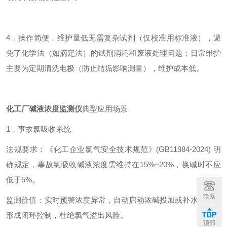
4，操作简便，维护量低
无需复杂试剂（仅校准用标准液），避
免了化学法（如滴定法）的试剂消耗和废液处理问题；日常维护
主要为定期清洗电极（防止结垢影响测量），维护成本低。
化工厂碱液浓度监测仪
典型应用场景
1，事故氯吸收系统
法规要求：《化工企业氯气安全技术规范》(GB11984-2024) 明
确规定，事故氯吸收碱液浓度需维持在15%~20%，换碱时不应
低于5%。
联系
监测价值：实时预警浓度异常，自动启动浓碱投加或补水稀释，
形成闭环控制，杜绝氯气溢出风险。
顶部