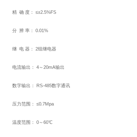
精 确 度： ≤±2.5%FS
分 辨 率： 0.01%
继 电 器： 2组继电器
电流输出： 4～20mA输出
数字输出： RS-485数字通讯
压力范围： ≤0.7Mpa
温度范围： 0～60℃