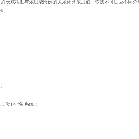
中的衰减程度与浓度成比例的关系计算浓度值。该技术可适应不同介
性。
；
接入自动化控制系统；