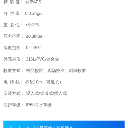
精 确 度： ≤±5%FS
分 辨 率： 0.01mg/L
重 复 性： ±5%FS
压力范围： ≤0.3Mpa
温度范围： 0～45℃
外壳材质： 316L/PVC/钛合金
校准方式： 样品校准、现场校准、斜率校准
电 缆 线： 标配10m（可延长）
安装方式： 浸入式/管道式/插入式
防护等级： IP68防水等级