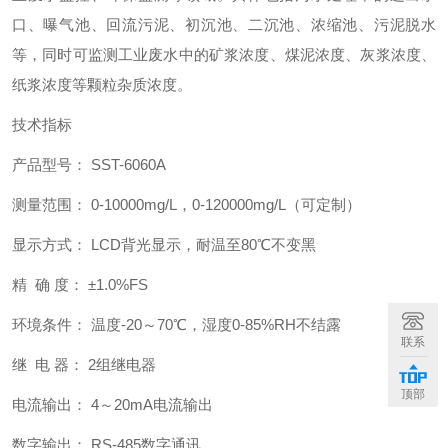
口、曝气池、回流污泥、初沉池、二沉池、浓缩池、污泥脱水
等，同时可监测工业废水中的矿浆浓度、煤泥浓度、灰浆浓度、
纸浆浓度等颗粒杂质浓度。
技术指标
产品型号： SST-6060A
测量范围： 0-10000mg/L，0-120000mg/L（可定制）
显示方式： LCD背光显示，耐温至80℃不变黑
精 确 度： ±1.0%FS
环境条件： 温度-20～70℃，湿度0-85%RH不结露
联系
继 电 器： 2组继电器
顶部
电流输出： 4～20mA电流输出
数字输出： RS-485数字通讯