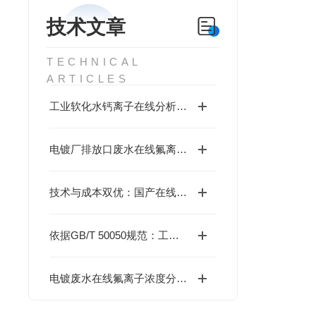
技术文章
TECHNICAL
ARTICLES
工业软化水钙离子在线分析仪选购要点：低量程微量监测如何选型
电镀厂排放口废水在线氟离子监测仪为何选0.01-10mg/L量程？
技术与成本双优：国产在线钙离子分析仪核心价值盘点
依据GB/T 50050规范：工业循环水氯离子在线监测仪配置指南
电镀废水在线氟离子浓度分析仪的选购指南解析